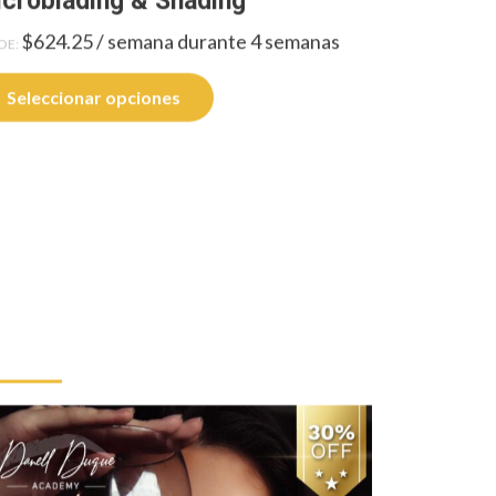
croblading & Shading
$
624.25
/ semana durante 4 semanas
DE:
Seleccionar opciones