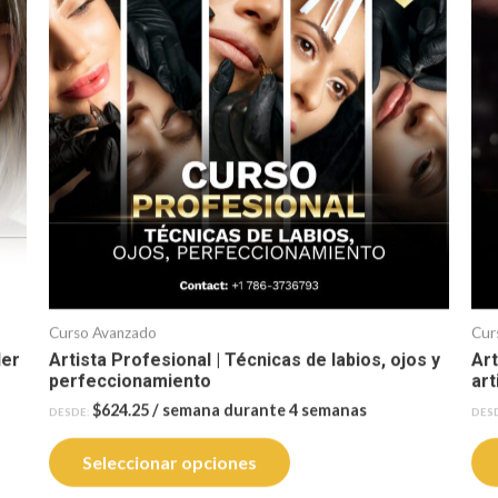
Curso Avanzado
Cur
der
Artista Profesional | Técnicas de labios, ojos y
Art
perfeccionamiento
art
$
624.25
/ semana durante 4 semanas
DESDE:
DES
Seleccionar opciones