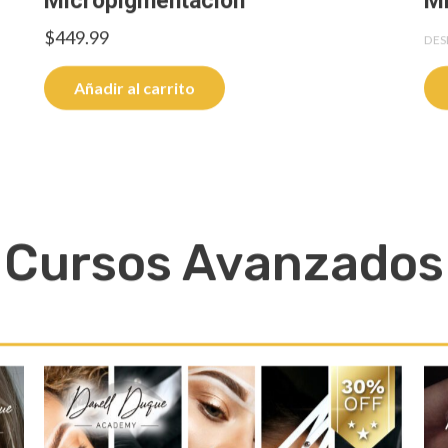
Micropigmentación
Mi
$
449.99
DES
Añadir al carrito
Cursos Avanzados